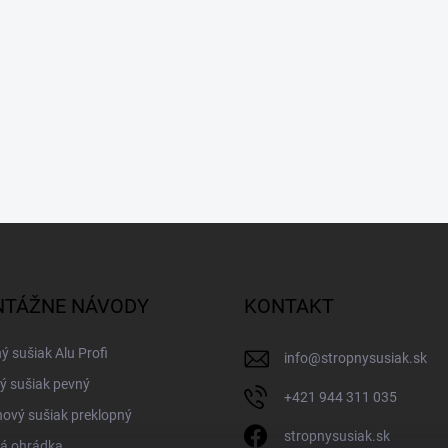
TÁŽNE NÁVODY
KONTAKT
ý sušiak Alu Profi
info
@
stropnysusiak.sk
ý sušiak pevný
+421 944 311 035
ový sušiak preklopný
stropnysusiak.sk
á ohrádka