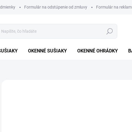
dmienky
Formulár na odstúpenie od zmluvy
Formulár na reklam
Hľadať
SUŠIAKY
OKENNÉ SUŠIAKY
OKENNÉ OHRÁDKY
B
o
Jedn
ZVO
cena
VAR