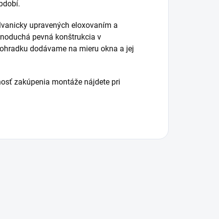
bdobí.
galvanicky upravených eloxovaním a
ednoduchá pevná konštrukcia v
 ohradku dodávame na mieru okna a jej
osť zakúpenia montáže nájdete pri