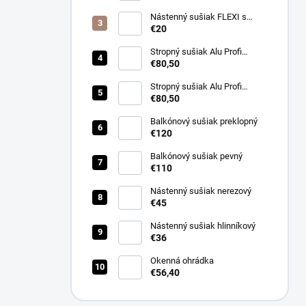
Nástenný sušiak FLEXI s
pohyblivými šnúrami
€20
Stropný sušiak Alu Profi
Antracit
€80,50
Stropný sušiak Alu Profi
Svetlohnedá
€80,50
Balkónový sušiak preklopný
€120
Balkónový sušiak pevný
€110
Nástenný sušiak nerezový
€45
Nástenný sušiak hlinníkový
€36
Okenná ohrádka
€56,40