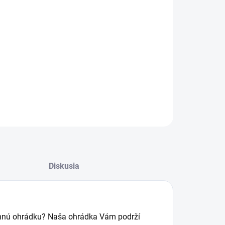
−
+
Pridať do košíka
oba na mieru okna dodanie 3 - 15 dní
ILNÉ INFORMÁCIE
OPÝTAŤ SA
Diskusia
kennú ohrádku? Naša ohrádka Vám podrží