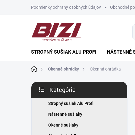
Prejsť
Podmienky ochrany osobných údajov
Obchodné po
na
obsah
STROPNÝ SUŠIAK ALU PROFI
NÁSTENNÉ 
Domov
Okenné ohrádky
Okenná ohrádka
B
Kategórie
o
Preskočiť
č
kategórie
n
Stropný sušiak Alu Profi
ý
Nástenné sušiaky
p
a
Okenné sušiaky
n