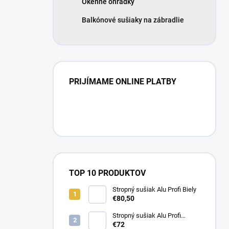
Okenné ohrádky
e
l
Balkónové sušiaky na zábradlie
PRIJÍMAME ONLINE PLATBY
TOP 10 PRODUKTOV
Stropný sušiak Alu Profi Biely
€80,50
Stropný sušiak Alu Profi
Strieborný
€72