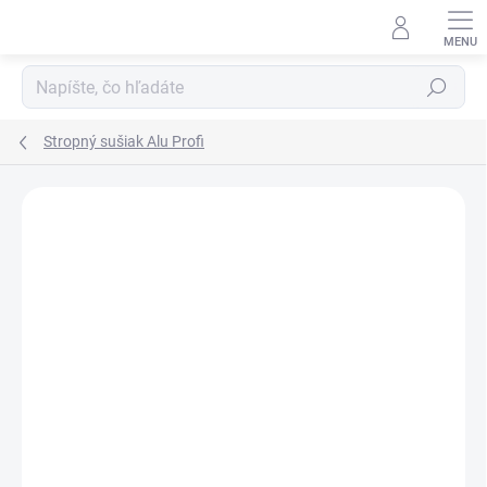
Prejsť
na
obsah
Hľadať
Stropný sušiak Alu Profi
NOVINKA