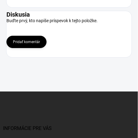
Diskusia
Buďte prvý, kto napíše príspevok k tejto položke.
Pridať komentár
Z
á
p
ä
t
i
INFORMÁCIE PRE VÁS
e