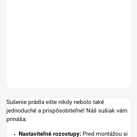
Celohliníkový stropný sušiak s nastaviteľnými rozostupmi
medzi tyčami (pred montážou, nie počas používania).
Možnosť zmeny rozostupov umožňuje obísť prekážky ako
svetlá alebo kvetináče. Konzoly a aj tyče sú povrchovo
upravené eloxovaním a preto nehrozí popraskanie
povrchu.
DETAILNÉ INFORMÁCIE
OPÝTAŤ SA
Sušenie prádla ešte nikdy nebolo také
jednoduché a prispôsobiteľné! Náš sušiak vám
prináša:
Nastaviteľné rozostupy:
Pred montážou si